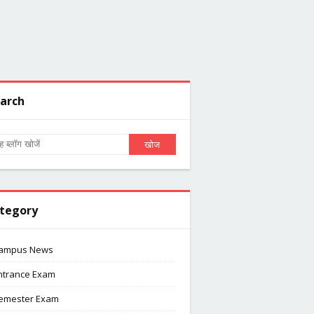
arch
tegory
ampus News
ntrance Exam
emester Exam