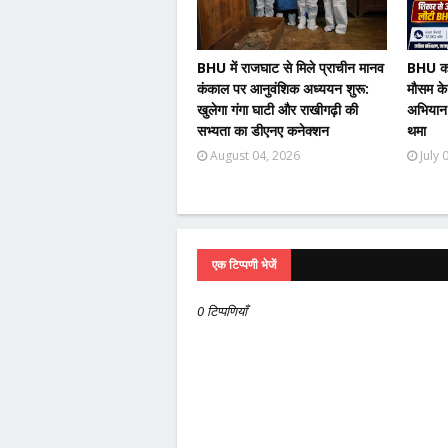
BHU में राजघाट से मिले प्राचीन मानव
BHU का 
कंकाल पर आनुवंशिक अध्ययन शुरू:
मौसम के
खुलेगा गंगा घाटी और राखीगढ़ी की
अभियान
सभ्यता का डीएनए कनेक्शन
थमा
August 04, 2026
July 
एक टिप्पणी भेजें
0 टिप्पणियाँ