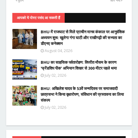
पुराने
और नया
आपको ये पोस्ट पसंद आ सकती हैं
BHU में राजघाट से मिले प्राचीन मानव कंकाल पर आनुवंशिक
अध्ययन शुरू: खुलेगा गंगा घाटी और राखीगढ़ी की सभ्यता का
डीएनए कनेक्शन
August 04, 2026
BHU का साहसिक पर्वतारोहण: विपरीत मौसम के कारण
'फ्रेंडशिप पीक' अभियान शिखर से 300 मीटर पहले थमा
July 02, 2026
BHU: अखिलेश यादव के 53वें जन्मदिवस पर समाजवादी
छात्रसभा ने किया वृक्षारोपण, संविधान की प्रस्तावना का लिया
संकल्प
July 02, 2026