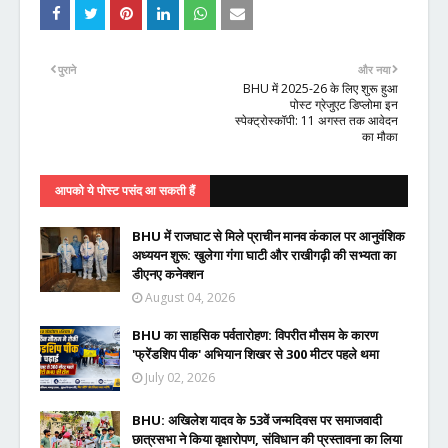
पुराने
और नया
BHU में 2025-26 के लिए शुरू हुआ
पोस्ट ग्रेजुएट डिप्लोमा इन
स्पेक्ट्रोस्कॉपी: 11 अगस्त तक आवेदन
का मौका
आपको ये पोस्ट पसंद आ सकती हैं
BHU में राजघाट से मिले प्राचीन मानव कंकाल पर आनुवंशिक
अध्ययन शुरू: खुलेगा गंगा घाटी और राखीगढ़ी की सभ्यता का
डीएनए कनेक्शन
August 04, 2026
BHU का साहसिक पर्वतारोहण: विपरीत मौसम के कारण
'फ्रेंडशिप पीक' अभियान शिखर से 300 मीटर पहले थमा
July 02, 2026
BHU: अखिलेश यादव के 53वें जन्मदिवस पर समाजवादी
छात्रसभा ने किया वृक्षारोपण, संविधान की प्रस्तावना का लिया